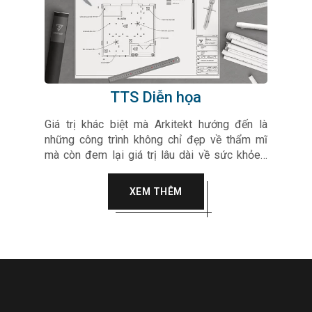
TTS Diễn họa
Giá trị khác biệt mà Arkitekt hướng đến là
những công trình không chỉ đẹp về thẩm mĩ
mà còn đem lại giá trị lâu dài về sức khỏe…
Arkitekt luôn hướng tới sự tinh tế, chân thành
vào trong từng sản phẩm, dự án của mình làm
XEM THÊM
hài lòng mọi quý khách hàng.