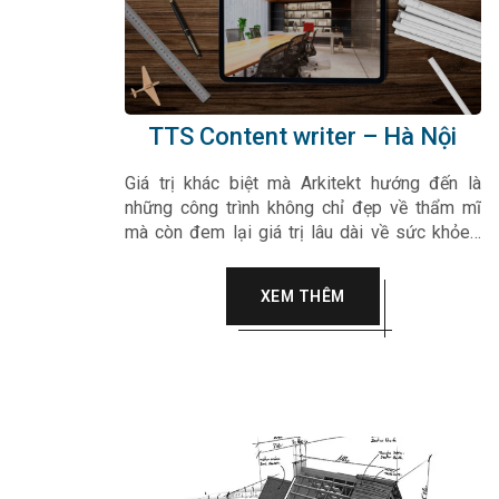
TTS Content writer – Hà Nội
Giá trị khác biệt mà Arkitekt hướng đến là
những công trình không chỉ đẹp về thẩm mĩ
mà còn đem lại giá trị lâu dài về sức khỏe…
Arkitekt luôn hướng tới sự tinh tế, chân thành
vào trong từng sản phẩm, dự án của mình làm
XEM THÊM
hài lòng mọi quý khách hàng.