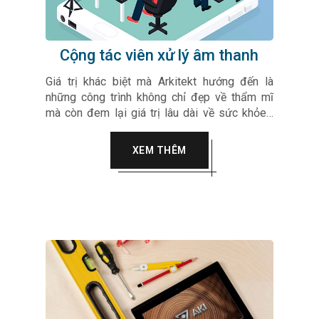
Cộng tác viên xử lý âm thanh
Giá trị khác biệt mà Arkitekt hướng đến là
những công trình không chỉ đẹp về thẩm mĩ
mà còn đem lại giá trị lâu dài về sức khỏe…
Arkitekt luôn hướng tới sự tinh tế, chân thành
vào trong từng sản phẩm, dự án của mình làm
XEM THÊM
hài lòng mọi quý khách hàng.