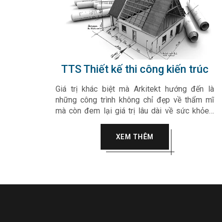
TTS Thiết kế thi công kiến trúc
Giá trị khác biệt mà Arkitekt hướng đến là
những công trình không chỉ đẹp về thẩm mĩ
mà còn đem lại giá trị lâu dài về sức khỏe…
Arkitekt luôn hướng tới sự tinh tế, chân thành
vào trong từng sản phẩm, dự án của mình làm
XEM THÊM
hài lòng mọi quý khách hàng.