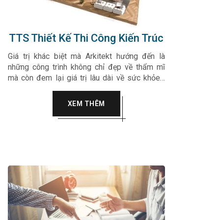
TTS Thiết Kế Thi Công Kiến Trúc
Giá trị khác biệt mà Arkitekt hướng đến là
những công trình không chỉ đẹp về thẩm mĩ
mà còn đem lại giá trị lâu dài về sức khỏe…
Arkitekt luôn hướng tới sự tinh tế, chân thành
vào trong từng sản phẩm, dự án của mình làm
XEM THÊM
hài lòng mọi quý khách hàng.