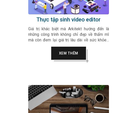
Thực tập sinh video editor
Giá trị khác biệt mà Arkitekt hướng đến là
những công trình không chỉ đẹp về thẩm mĩ
mà còn đem lại giá trị lâu dài về sức khỏe…
Arkitekt luôn hướng tới sự tinh tế, chân thành
vào trong từng sản phẩm, dự án của mình làm
XEM THÊM
hài lòng mọi quý khách hàng.