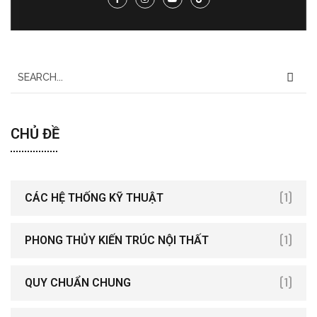
CHỦ ĐỀ
[1]
CÁC HỆ THỐNG KỸ THUẬT
[1]
PHONG THỦY KIẾN TRÚC NỘI THẤT
[1]
QUY CHUẨN CHUNG