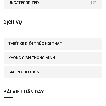
[21]
UNCATEGORIZED
DỊCH VỤ
THIẾT KẾ KIẾN TRÚC NỘI THẤT
KHÔNG GIAN THÔNG MINH
GREEN SOLUTION
BÀI VIẾT GẦN ĐÂY