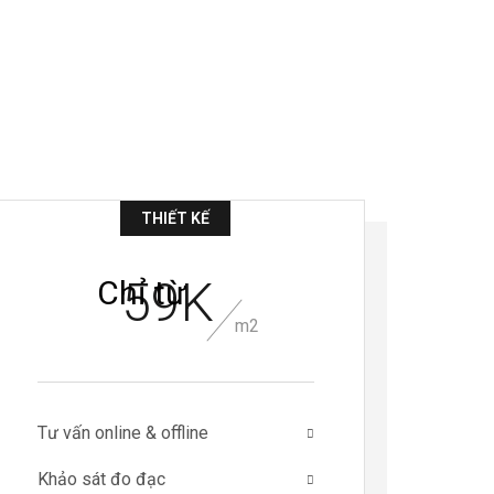
THIẾT KẾ
59K
Chỉ từ
m2
Tư vấn online & offline
Khảo sát đo đạc