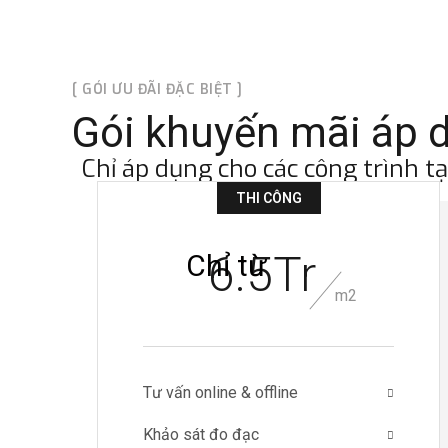
[ GÓI ƯU ĐÃI ĐẶC BIỆT ]
Gói khuyến mãi áp d
Chỉ áp dụng cho các công trình t
THI CÔNG
6.5Tr
Chỉ từ
m2
Tư vấn online & offline
Khảo sát đo đạc