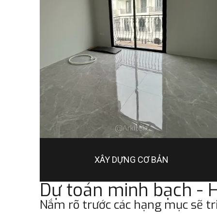
XÂY DỰNG CƠ BẢN
Dự toán minh bạch - H
Nắm rõ trước các hạng mục sẽ tri