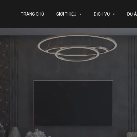
 mất tiền oan
g cao - Vật liệu thân t
oạch....
Thoải mái
TRANG CHỦ
GIỚI THIỆU
DỊCH VỤ
DỰ 