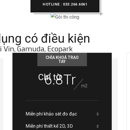
HOTLINE : 033.266.6061
ụng có điều kiện
ại Vin, Gamuda, Ecopark
CHÌA KHOÁ TRAO
TAY
6.8Tr
Chỉ từ
m2
Miễn phí khảo sát đo đạc
Miễn phí thiết kế 2D, 3D