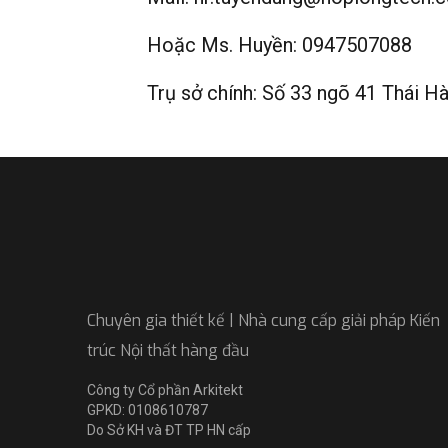
Hoặc Ms. Huyền: 0947507088
Trụ sở chính: Số 33 ngõ 41 Thái Hà,
Chuyên gia thiết kế | Nhà cung cấp giải pháp Kiến
trúc Nội thất hàng đầu
Công ty Cổ phần Arkitekt
GPKD: 0108610787
Do Sở KH và ĐT TP HN cấp