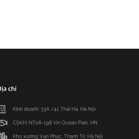
ịa chỉ
Kinh doanh: 33A /41 Thái Hà, Hà Nội
CSKH: NT06-198 Vin Ocean Park, HN
Kho xưởng: Vạn Phúc, Thanh Trì, Hà Nội