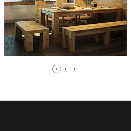
HẠ TẦNG
KIẾN TRÚC
NỘI THẤT