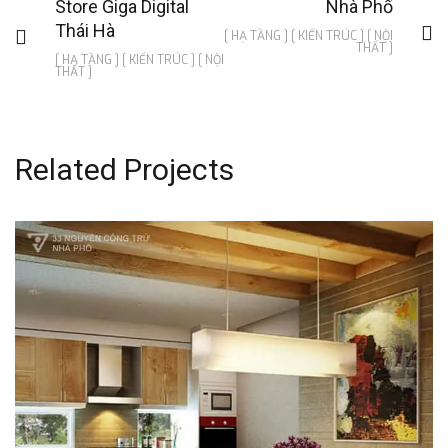
Store Giga Digital
Nhà Phố
Thái Hà
[ HẠ TẦNG ] [ KIẾN TRÚC ] [ NỘI
THẤT ]
[ HẠ TẦNG ] [ KIẾN TRÚC ] [ NỘI
THẤT ]
Related Projects
Nhà Phố