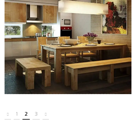
Nhà Phố
HẠ TẦNG
KIẾN TRÚC
NỘI THẤT
1
2
3