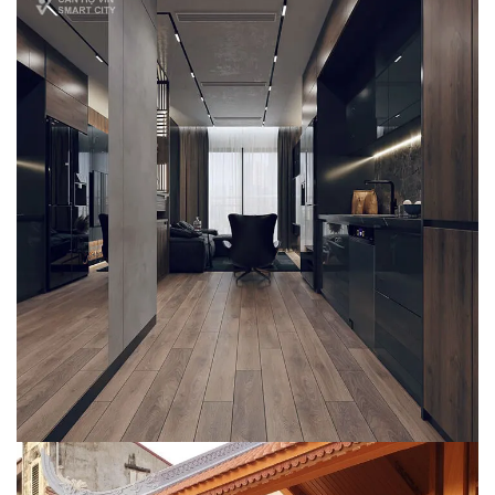
Căn hộ S401 – Vinsmart City
NỘI THẤT