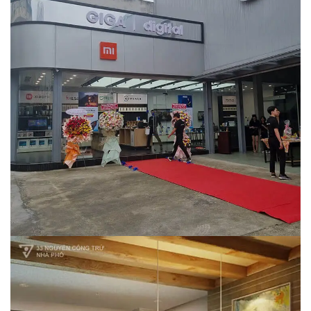
Store GigaDigital Hồ Chí Minh
CẢNH QUAN
HẠ TẦNG
KIẾN TRÚC
NỘI THẤT