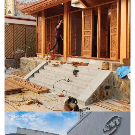
Nhà vườn Hưng Yên
CẢNH QUAN
HẠ TẦNG
KIẾN TRÚC
NỘI THẤT