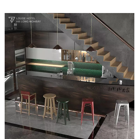
Khách sạn Louge Hạ Long
Monbay
HẠ TẦNG
KIẾN TRÚC
NỘI THẤT