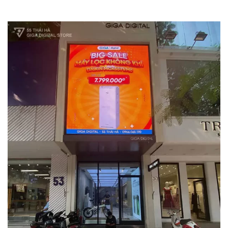
Store Giga Digital Thái Hà
HẠ TẦNG
KIẾN TRÚC
NỘI THẤT