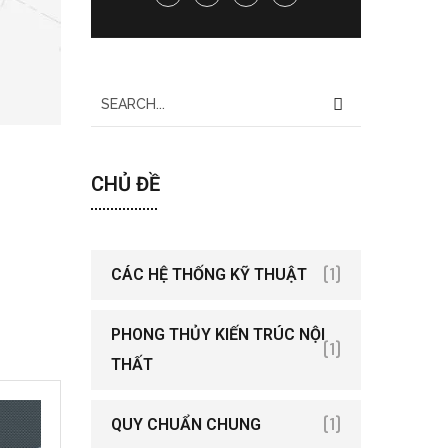
CHỦ ĐỀ
[1]
CÁC HỆ THỐNG KỸ THUẬT
PHONG THỦY KIẾN TRÚC NỘI
[1]
THẤT
[1]
QUY CHUẨN CHUNG