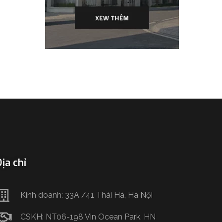
ịa chỉ
Kinh doanh: 33A /41 Thái Hà, Hà Nội
CSKH: NT06-198 Vin Ocean Park, HN