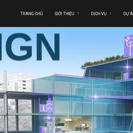
TRANG CHỦ
GIỚI THIỆU
DỊCH VỤ
DỰ 
IGN