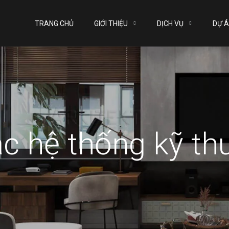
TRANG CHỦ
GIỚI THIỆU
DỊCH VỤ
DỰ 
c hệ thống kỹ th