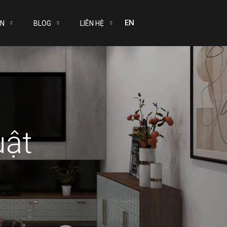
EN
ÁN
BLOG
LIÊN HỆ
uật