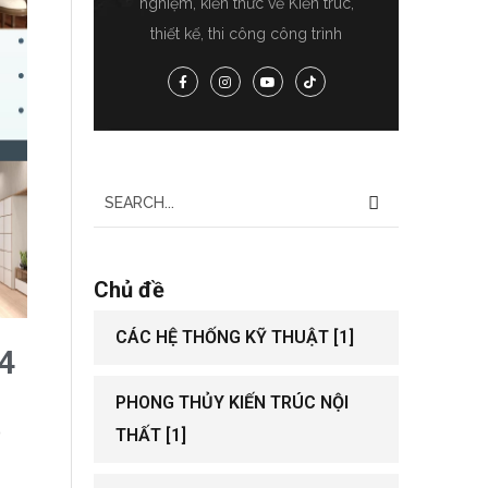
nghiệm, kiến thức về Kiến trúc,
thiết kế, thi công công trình
Chủ đề
CÁC HỆ THỐNG KỸ THUẬT
[1]
4
PHONG THỦY KIẾN TRÚC NỘI
ó
THẤT
[1]